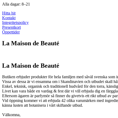
Alla dagar: 8–21
Hitta hit
Kontakt
Integritetspolicy
Presentkort
Öppettider
La Maison de Beauté
La Maison de Beauté
Butiken erbjuder produkter för hela familjen med såväl svenska som i
Vissa av dessa är vi ensamma om i Skandinavien och utbudet skall hå
Enkel, teknisk, organisk och traditionell hudvård för den torra, känsli
Livet kan vara både en vardag & fest där vi vill erbjuda dig en färggl
Eftersom ägaren är parfymör så finner du givetvis ett rikt utbud av pa
Vid öppning kommer vi att erbjuda 42 olika varumärken med ingrediense
känna lusten att botanisera i vårt skiftande utbud.
Välkomna,