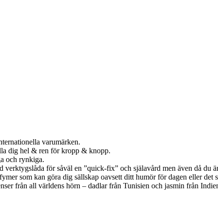
nternationella varumärken.
lla dig hel & ren för kropp & knopp.
ga och rynkiga.
ad verktygslåda för såväl en ”quick-fix” och själavård men även då du är 
rfymer som kan göra dig sällskap oavsett ditt humör för dagen eller det 
r från all världens hörn – dadlar från Tunisien och jasmin från Indien.