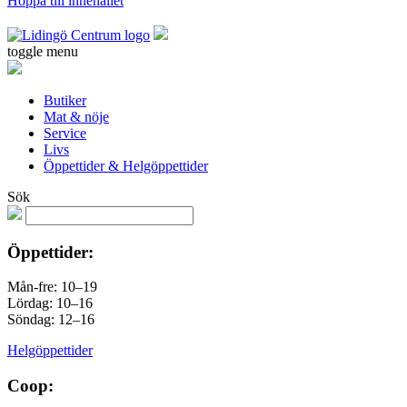
Hoppa till innehållet
toggle menu
Butiker
Mat & nöje
Service
Livs
Öppettider & Helgöppettider
Sök
Öppettider:
Mån-fre: 10–19
Lördag: 10–16
Söndag: 12–16
Helgöppettider
Coop: